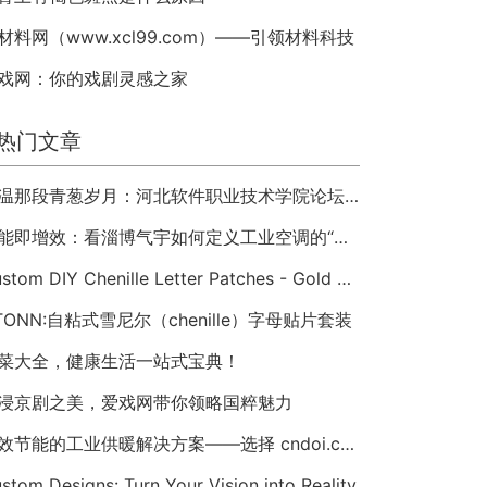
材料网（www.xcl99.com）——引领材料科技
戏网：你的戏剧灵感之家
热门文章
重温那段青葱岁月：河北软件职业技术学院论坛 hbsi.net —— 2007 年至今的校园数字记忆
节能即增效：看淄博气宇如何定义工业空调的“绿色未来”
Custom DIY Chenille Letter Patches - Gold Trim Varsity Alphabet Appliques
TONN:自粘式雪尼尔（chenille）字母贴片套装
菜大全，健康生活一站式宝典！
浸京剧之美，爱戏网带你领略国粹魅力
高效节能的工业供暖解决方案——选择 cndoi.com 的空气对空气换热器与AHU
stom Designs: Turn Your Vision into Reality