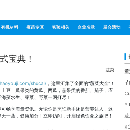
有机材料
疫苗专区
实验相关
企业名录
展会活动
式宝典！
蔬菜
haoyouji.com/shucai/
，这里汇集了全面的“蔬菜大全”！
、土豆；瓜果类的黄瓜、西瓜，茄果类的番茄、茄子，应
至海藻水生、芽菜、野菜一网打尽！
Y
即可畅享海量资讯。无论你是烹饪新手还是营养达人，这
蔬
每天一蔬，健康加分！立即访问，开启绿色饮食之旅吧！
沉