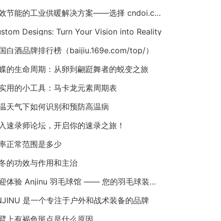
高效节能的工业供暖解决方案——选择 cndoi.com 的空气对空气换热器与AHU
stom Designs: Turn Your Vision into Reality
国白酒品牌排行榜（baijiu.169e.com/top/）
蝶的生命周期：从卵到翩跹舞者的蜕变之旅
实用的小工具：马卡龙元素周期表
温天气下如何识别和预防高温病
入速录师论坛，开启你的速录之旅！
率正常范围是多少
冬的功效与作用和主治
欢迎体验 Anjinu 羽毛球馆 —— 您的羽毛球装备首选！
NJINU 是一个专注于户外和战术装备的品牌
臂上有褐色斑点是什么原因