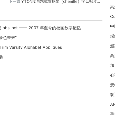
下一篇
YTONN:自粘式雪尼尔（chenille）字母贴片套装
Cu
中
i.net —— 2007 年至今的校园数字记忆
蝴
绿色未来”
超
Trim Varsity Alphabet Appliques
高
装
加
心
麦
A
手