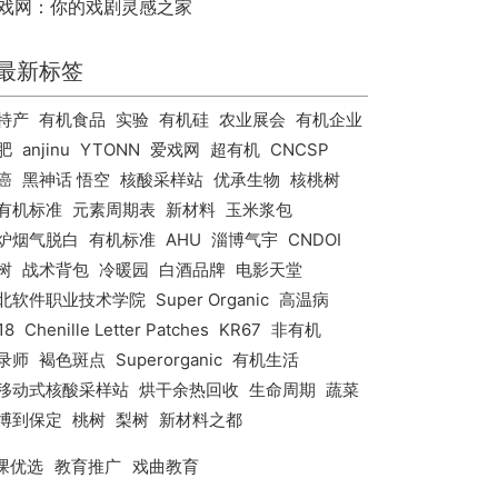
戏网：你的戏剧灵感之家
最新标签
特产
有机食品
实验
有机硅
农业展会
有机企业
肥
anjinu
YTONN
爱戏网
超有机
CNCSP
癌
黑神话 悟空
核酸采样站
优承生物
核桃树
有机标准
元素周期表
新材料
玉米浆包
炉烟气脱白
有机标准
AHU
淄博气宇
CNDOI
树
战术背包
冷暖园
白酒品牌
电影天堂
北软件职业技术学院
Super Organic
高温病
18
Chenille Letter Patches
KR67
非有机
录师
褐色斑点
Superorganic
有机生活
移动式核酸采样站
烘干余热回收
生命周期
蔬菜
博到保定
桃树
梨树
新材料之都
课优选
教育推广
戏曲教育