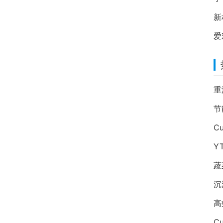
新
爱
Y
蔬
沉
Cu