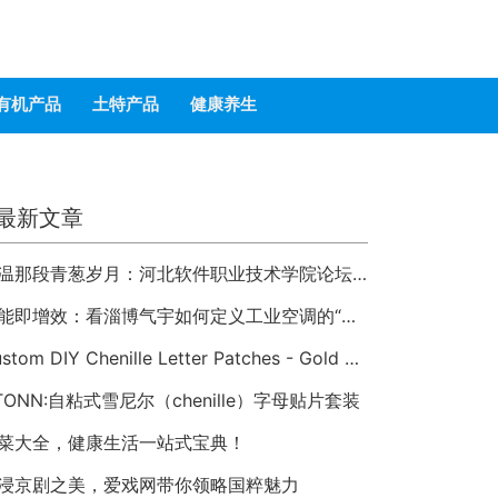
有机产品
土特产品
健康养生
最新文章
重温那段青葱岁月：河北软件职业技术学院论坛 hbsi.net —— 2007 年至今的校园数字记忆
节能即增效：看淄博气宇如何定义工业空调的“绿色未来”
Custom DIY Chenille Letter Patches - Gold Trim Varsity Alphabet Appliques
TONN:自粘式雪尼尔（chenille）字母贴片套装
菜大全，健康生活一站式宝典！
浸京剧之美，爱戏网带你领略国粹魅力