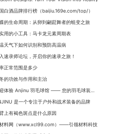
国白酒品牌排行榜（baijiu.169e.com/top/）
蝶的生命周期：从卵到翩跹舞者的蜕变之旅
实用的小工具：马卡龙元素周期表
温天气下如何识别和预防高温病
入速录师论坛，开启你的速录之旅！
率正常范围是多少
冬的功效与作用和主治
欢迎体验 Anjinu 羽毛球馆 —— 您的羽毛球装备首选！
NJINU 是一个专注于户外和战术装备的品牌
臂上有褐色斑点是什么原因
材料网（www.xcl99.com）——引领材料科技