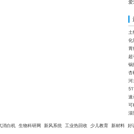
爱
土
化
胃
超
锅
杏
河
51
速
可
淄
气消白机
生物科研网
新风系统
工业热回收
少儿教育
新材料
好