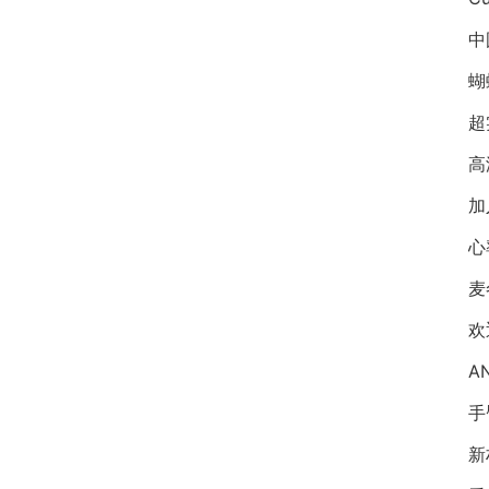
中
蝴
超
高
加
心
麦
A
手
新