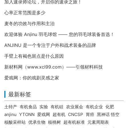
加入速录师论坛，开启你的速录之旅！
心率正常范围是多少
麦冬的功效与作用和主治
欢迎体验 Anjinu 羽毛球馆 —— 您的羽毛球装备首选！
ANJINU 是一个专注于户外和战术装备的品牌
手臂上有褐色斑点是什么原因
新材料网（www.xcl99.com）——引领材料科技
爱戏网：你的戏剧灵感之家
最新标签
土特产
有机食品
实验
有机硅
农业展会
有机企业
化肥
anjinu
YTONN
爱戏网
超有机
CNCSP
胃癌
黑神话 悟空
核酸采样站
优承生物
核桃树
超有机标准
元素周期表