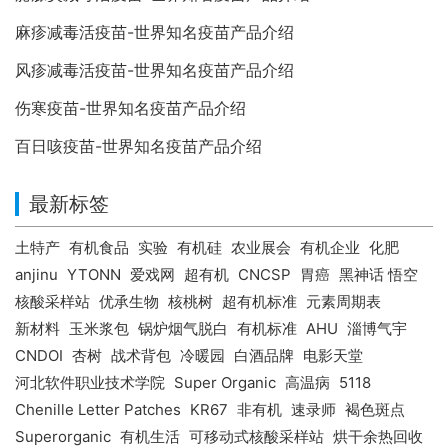
麻疹减毒活疫苗-世界知名疫苗产品介绍
风疹减毒活疫苗-世界知名疫苗产品介绍
伤寒疫苗-世界知名疫苗产品介绍
百日咳疫苗-世界知名疫苗产品介绍
最新标签
土特产
有机食品
实验
有机硅
农业展会
有机企业
化肥
anjinu
YTONN
爱戏网
超有机
CNCSP
胃癌
黑神话 悟空
核酸采样站
优承生物
核桃树
超有机标准
元素周期表
新材料
玉米浆包
锅炉烟气脱白
有机标准
AHU
淄博气宇
CNDOI
杏树
战术背包
冷暖园
白酒品牌
电影天堂
河北软件职业技术学院
Super Organic
高温病
5118
Chenille Letter Patches
KR67
非有机
速录师
褐色斑点
Superorganic
有机生活
可移动式核酸采样站
烘干余热回收