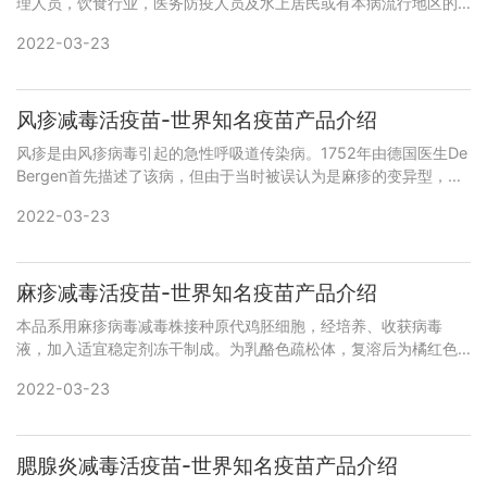
理人员，饮食行业，医务防疫人员及水上居民或有本病流行地区的
人群。 性状为乳白色混悬液，含苯酚防腐剂。接种对象-预防用生物
2022-03-23
制剂主要用于部队、港口
风疹减毒活疫苗-世界知名疫苗产品介绍
风疹是由风疹病毒引起的急性呼吸道传染病。1752年由德国医生De
Bergen首先描述了该病，但由于当时被误认为是麻疹的变异型，所
以又称德国麻疹。 简介药名读音:fengzhenjianduhuoyi
2022-03-23
麻疹减毒活疫苗-世界知名疫苗产品介绍
本品系用麻疹病毒减毒株接种原代鸡胚细胞，经培养、收获病毒
液，加入适宜稳定剂冻干制成。为乳酪色疏松体，复溶后为橘红色
或淡粉红色澄明液体。冻干保护剂主要成份为人血白蛋白、明胶和
2022-03-23
蔗糖 接种对象-预防用生物制
腮腺炎减毒活疫苗-世界知名疫苗产品介绍