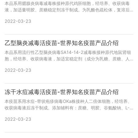
本品系用腮腺炎病毒减毒株接种原代鸡胚细胞，经培养、收获病毒
液，加适量明胶、蔗糖稳定剂冻干制成。为乳酪色疏松体，复溶后
为橘红色或淡粉红色澄明液体。 本品系用腮腺炎病毒减毒株接种原
2022-03-23
代鸡胚细胞，经培养、收获
乙型脑炎减毒活疫苗-世界知名疫苗产品介绍
本品系用流行性乙型脑炎病毒SA14-14-2减毒株接种原代地鼠肾细
胞，经培养、收获病毒液，加适宜稳定剂（成分为乳糖、蔗糖、人
血蛋白、尿素和明胶）冻干制成。为淡黄色疏松体，复溶后为橘红
2022-03-23
色或浅粉红色澄明液
冻干水痘减毒活疫苗-世界知名疫苗产品介绍
本疫苗系用水痘-带状疱疹病毒OKa株接种人二倍体细胞，经培养、
收获病毒液后冻干制成。添加辅料有：蔗糖、明胶、谷氨酸钠、L-
精氨酸、尿素、葡萄糖、氯化钠、人血白蛋白。 警示语患严重疾
2022-03-23
病，发热者应推迟接种