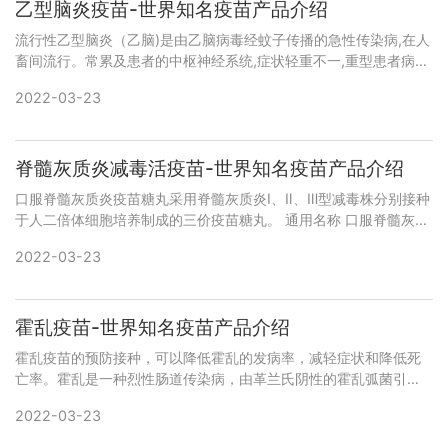
乙型脑炎疫苗-世界知名疫苗产品介绍
流行性乙型脑炎（乙脑)是由乙脑病毒经蚊子传播的急性传染病,在人
畜间流行。常累及患者的中枢神经系统,症状轻重不一,重型患者病死
率很高,幸存者常残留有明显的后遗症。 流行性乙型脑炎（乙脑)是
2022-03-23
由乙脑病毒经蚊
脊髓灰质炎减毒活疫苗-世界知名疫苗产品介绍
口服脊髓灰质炎疫苗糖丸采用脊髓灰质炎Ⅰ、Ⅱ、Ⅲ型减毒株分别接种
于人二倍体细胞培养制成的三价疫苗糖丸。 通用名称 口服脊髓灰质
炎减毒活疫苗拼 音 名 Koufu Jisuihuizhiyan Jiand
2022-03-23
霍乱疫苗-世界知名疫苗产品介绍
霍乱疫苗的预防接种，可以降低霍乱的发病率，减轻症状和降低死
亡率。霍乱是一种烈性肠道传染病，由革兰氏阴性的霍乱弧菌引
起，发病特征是水样腹泻，迅速造成脱水，严重者可造成血容量减
2022-03-23
少性休克和酸中毒导致死亡。&