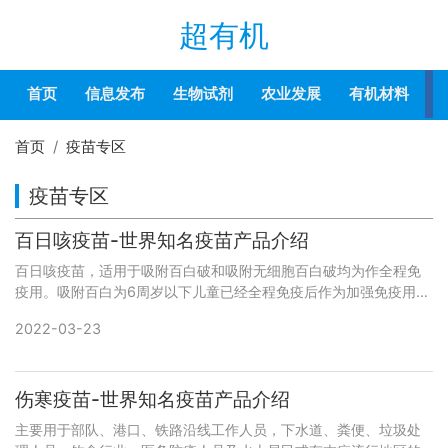
超有机
首页
信息发布
生物试剂
农业发展
有机材料
首页
疫苗专区
疫苗专区
百日咳疫苗-世界知名疫苗产品介绍
百日咳疫苗，适用于吸附百白破和吸附无细胞百白破均为作全程免
疫用。吸附百白为6周岁以下儿童已经全程免疫后作为加强免疫用。
1、 吸附百日咳疫苗、白喉和破伤风类毒素混合制剂(吸附百白破)：
2022-03-23
由百日咳疫苗原液
伤寒疫苗-世界知名疫苗产品介绍
主要用于部队、港口、铁路沿线工作人员，下水道、粪便、垃圾处