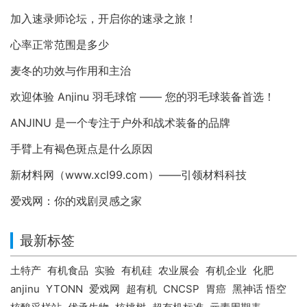
加入速录师论坛，开启你的速录之旅！
心率正常范围是多少
麦冬的功效与作用和主治
欢迎体验 Anjinu 羽毛球馆 —— 您的羽毛球装备首选！
ANJINU 是一个专注于户外和战术装备的品牌
手臂上有褐色斑点是什么原因
新材料网（www.xcl99.com）——引领材料科技
爱戏网：你的戏剧灵感之家
最新标签
土特产
有机食品
实验
有机硅
农业展会
有机企业
化肥
anjinu
YTONN
爱戏网
超有机
CNCSP
胃癌
黑神话 悟空