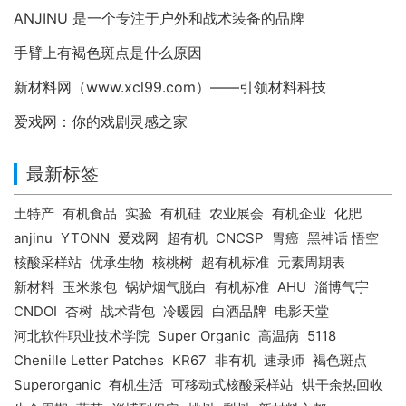
ANJINU 是一个专注于户外和战术装备的品牌
手臂上有褐色斑点是什么原因
新材料网（www.xcl99.com）——引领材料科技
爱戏网：你的戏剧灵感之家
最新标签
土特产
有机食品
实验
有机硅
农业展会
有机企业
化肥
anjinu
YTONN
爱戏网
超有机
CNCSP
胃癌
黑神话 悟空
核酸采样站
优承生物
核桃树
超有机标准
元素周期表
新材料
玉米浆包
锅炉烟气脱白
有机标准
AHU
淄博气宇
CNDOI
杏树
战术背包
冷暖园
白酒品牌
电影天堂
河北软件职业技术学院
Super Organic
高温病
5118
Chenille Letter Patches
KR67
非有机
速录师
褐色斑点
Superorganic
有机生活
可移动式核酸采样站
烘干余热回收