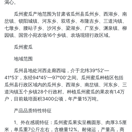
渴心。
瓜州蜜瓜产地范围为甘肃省瓜州县瓜州乡、西湖乡、南
岔镇、锁阳城镇、河东乡、双塔乡、布隆吉乡、三道沟镇、
七墩乡、腰站子乡、沙河乡、梁湖乡、广至乡、渊泉镇、柳
园镇、国营小宛农场16个乡镇、农场现辖行政区域。
瓜州蜜瓜
地域范围
瓜州县地处河西走廊西端，介于北纬39°52′—
41°53′，东经94°45′—97°00′之间。瓜州蜜瓜种植区包括
瓜州县行政区域内的瓜州乡、西湖乡、南岔镇、河东乡、三
道沟镇五个乡镇28个行政村。种植瓜州蜜瓜的果农有1.4万
户，目前栽培面积3400公顷，年产量15万吨。
产品品质特性特征
1、外在感观特征：瓜州蜜瓜果实呈椭圆形、肉厚3.5厘
米，单瓜重7公斤左右，含糖量12%。耐储运，产量高，商