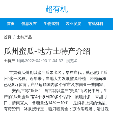
超有机
首页
信息发布
生物试剂
农业发展
有机材料
首页
土特产品
瓜州蜜瓜-地方土特产介绍
土特产
时间:
2022-04-03 11:04:37
浏览:0
甘肃省瓜州县以盛产瓜果出名，早在唐代，就已使用“瓜
州”这一名称。近年来，当地大力发展蜜瓜种植，种植面积
已达8万多亩，产品远销国内多个省市及东南亚一些国家。
安西,古称“瓜州”，自古就以盛产“美瓜”而名扬中外，生
产的“瓜州蜜瓜”有4个系列30多个品种，质脆汁多，香甜可
口，清爽宜人，含糖量达14％一19％，是消暑止渴的佳品。
有诗赞曰：冰泉浸绿玉，霸刀破黄金；凉冷消晚暑，清甘洗