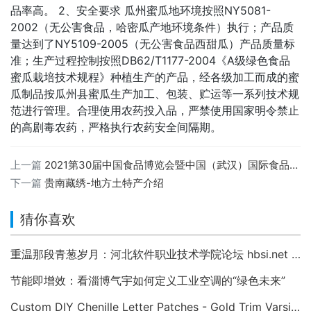
品率高。 2、安全要求 瓜州蜜瓜地环境按照NY5081-
2002（无公害食品，哈密瓜产地环境条件）执行；产品质
量达到了NY5109-2005（无公害食品西甜瓜）产品质量标
准；生产过程控制按照DB62/T1177-2004《A级绿色食品
蜜瓜栽培技术规程》种植生产的产品，经各级加工而成的蜜
瓜制品按瓜州县蜜瓜生产加工、包装、贮运等一系列技术规
范进行管理。合理使用农药投入品，严禁使用国家明令禁止
的高剧毒农药，严格执行农药安全间隔期。
上一篇
2021第30届中国食品博览会暨中国（武汉）国际食品交易会
下一篇
贵南藏绣-地方土特产介绍
猜你喜欢
重温那段青葱岁月：河北软件职业技术学院论坛 hbsi.net —— 2007 年至今的校园数字记忆
节能即增效：看淄博气宇如何定义工业空调的“绿色未来”
Custom DIY Chenille Letter Patches - Gold Trim Varsity Alphabet Appliques