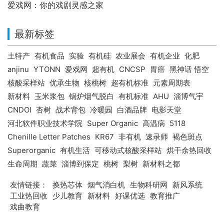
爱戏网：你的戏剧灵感之家
最新标签
土特产
有机食品
实验
有机硅
农业展会
有机企业
化肥
anjinu
YTONN
爱戏网
超有机
CNCSP
胃癌
黑神话 悟空
核酸采样站
优承生物
核桃树
超有机标准
元素周期表
新材料
玉米浆包
锅炉烟气脱白
有机标准
AHU
淄博气宇
CNDOI
杏树
战术背包
冷暖园
白酒品牌
电影天堂
河北软件职业技术学院
Super Organic
高温病
5118
Chenille Letter Patches
KR67
非有机
速录师
褐色斑点
Superorganic
有机生活
可移动式核酸采样站
烘干余热回收
生命周期
蔬菜
淄博到保定
桃树
梨树
新材料之都
友情链接：
换热芯体
烟气消白机
生物科研网
新风系统
工业热回收
少儿教育
新材料
好课优选
教育推广
戏曲教育