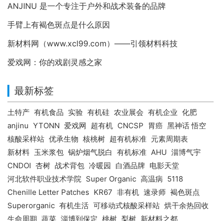
ANJINU 是一个专注于户外和战术装备的品牌
手臂上有褐色斑点是什么原因
新材料网（www.xcl99.com）——引领材料科技
爱戏网：你的戏剧灵感之家
最新标签
土特产
有机食品
实验
有机硅
农业展会
有机企业
化肥
anjinu
YTONN
爱戏网
超有机
CNCSP
胃癌
黑神话 悟空
核酸采样站
优承生物
核桃树
超有机标准
元素周期表
新材料
玉米浆包
锅炉烟气脱白
有机标准
AHU
淄博气宇
CNDOI
杏树
战术背包
冷暖园
白酒品牌
电影天堂
河北软件职业技术学院
Super Organic
高温病
5118
Chenille Letter Patches
KR67
非有机
速录师
褐色斑点
Superorganic
有机生活
可移动式核酸采样站
烘干余热回收
生命周期
蔬菜
淄博到保定
桃树
梨树
新材料之都