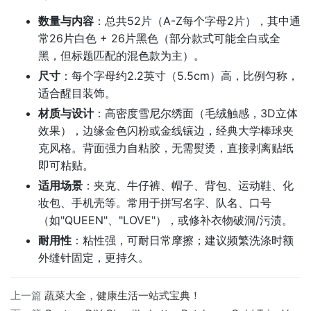
数量与内容
：总共52片（A-Z每个字母2片），其中通
常26片白色 + 26片黑色（部分款式可能全白或全
黑，但标题匹配的混色款为主）。
尺寸
：每个字母约2.2英寸（5.5cm）高，比例匀称，
适合醒目装饰。
材质与设计
：高密度雪尼尔绣面（毛绒触感，3D立体
效果），边缘金色闪粉或金线镶边，经典大学棒球夹
克风格。背面强力自粘胶，无需熨烫，直接剥离贴纸
即可粘贴。
适用场景
：夹克、牛仔裤、帽子、背包、运动鞋、化
妆包、手机壳等。常用于拼写名字、队名、口号
（如"QUEEN"、"LOVE"），或修补衣物破洞/污渍。
耐用性
：粘性强，可耐日常摩擦；建议频繁洗涤时额
外缝针固定，更持久。
上一篇
蔬菜大全，健康生活一站式宝典！