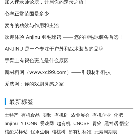
加入速录师论坛，开启你的速录之旅！
心率正常范围是多少
麦冬的功效与作用和主治
欢迎体验 Anjinu 羽毛球馆 —— 您的羽毛球装备首选！
ANJINU 是一个专注于户外和战术装备的品牌
手臂上有褐色斑点是什么原因
新材料网（www.xcl99.com）——引领材料科技
爱戏网：你的戏剧灵感之家
最新标签
土特产
有机食品
实验
有机硅
农业展会
有机企业
化肥
anjinu
YTONN
爱戏网
超有机
CNCSP
胃癌
黑神话 悟空
核酸采样站
优承生物
核桃树
超有机标准
元素周期表