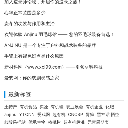
加入速录师论坛，开启你的速录之旅！
心率正常范围是多少
麦冬的功效与作用和主治
欢迎体验 Anjinu 羽毛球馆 —— 您的羽毛球装备首选！
ANJINU 是一个专注于户外和战术装备的品牌
手臂上有褐色斑点是什么原因
新材料网（www.xcl99.com）——引领材料科技
爱戏网：你的戏剧灵感之家
最新标签
土特产
有机食品
实验
有机硅
农业展会
有机企业
化肥
anjinu
YTONN
爱戏网
超有机
CNCSP
胃癌
黑神话 悟空
核酸采样站
优承生物
核桃树
超有机标准
元素周期表