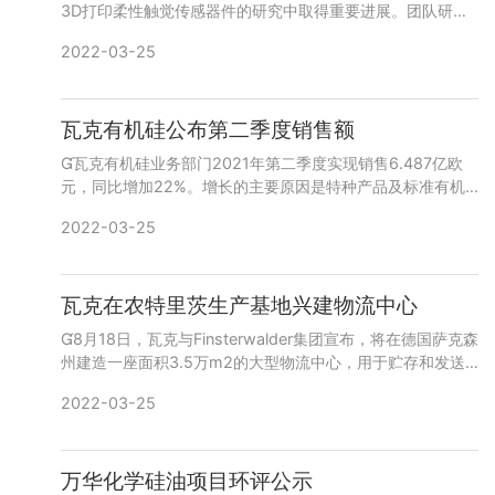
3D打印柔性触觉传感器件的研究中取得重要进展。团队研究
成果以“AHighlySensitiveFlexibleTactil
2022-03-25
瓦克有机硅公布第二季度销售额
瓦克有机硅业务部门2021年第二季度实现销售6.487亿欧
元，同比增加22%。增长的主要原因是特种产品及标准有机
硅产品销售量的增加，其中面向消费者应用的产品和密封剂等
2022-03-25
的增长尤
瓦克在农特里茨生产基地兴建物流中心
8月18日，瓦克与Finsterwalder集团宣布，将在德国萨克森
州建造一座面积3.5万m2的大型物流中心，用于贮存和发送
有机硅产品。瓦克预计其农特里茨生产基地在未来数年对
2022-03-25
万华化学硅油项目环评公示