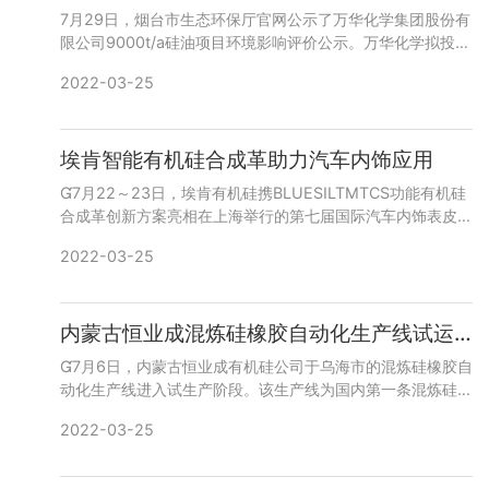
7月29日，烟台市生态环保厅官网公示了万华化学集团股份有
限公司9000t/a硅油项目环境影响评价公示。万华化学拟投资
9114万元建设9000t/a硅油项目。该项目位于万华烟台工
2022-03-25
埃肯智能有机硅合成革助力汽车内饰应用
7月22～23日，埃肯有机硅携BLUESILTMTCS功能有机硅
合成革创新方案亮相在上海举行的第七届国际汽车内饰表皮论
坛。该合成革系列为无溶剂环保型产品，可用于多种面料基
2022-03-25
材；
内蒙古恒业成混炼硅橡胶自动化生产线试运行
7月6日，内蒙古恒业成有机硅公司于乌海市的混炼硅橡胶自
动化生产线进入试生产阶段。该生产线为国内第一条混炼硅橡
胶自动化生产线，设计产能12kt/a，现在负荷达85%。生产
2022-03-25
的沉淀