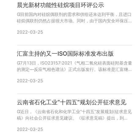
晨光新材功能性硅烷项目环评公示
目前国内对硅烷偶联剂的需求和供给还未达到平衡，且进口
硅烷偶联剂仍然占据很大市场。同时，由于国内安全环保压
力，很多小微企业正在逐步被淘汰。在此背景下，江西晨光新
2022-03-25
材料股份有限公司
汇富主持的又一ISO国际标准发布出版
7月13日，ISO23157:2021《气相二氧化硅表面硅羟基含量
的测定—反应气相色谱法》正式出版发行。该标准是汇富继
ISO18473-3：2018《硅橡胶用气相二氧化硅》后
2022-03-25
云南省石化工业“十四五”规划公开征求意见
近日，《云南省石化和化学工业“十四五”发展规划(征求意见
稿》向社会公开征求意见建议。《征求意见稿》提出，到
2025年，云南省化工产业基本形成以石油化工为支柱，以磷
2022-03-25
化工、煤化工