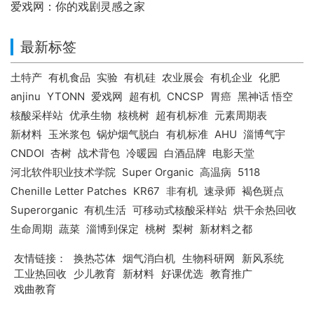
爱戏网：你的戏剧灵感之家
最新标签
土特产
有机食品
实验
有机硅
农业展会
有机企业
化肥
anjinu
YTONN
爱戏网
超有机
CNCSP
胃癌
黑神话 悟空
核酸采样站
优承生物
核桃树
超有机标准
元素周期表
新材料
玉米浆包
锅炉烟气脱白
有机标准
AHU
淄博气宇
CNDOI
杏树
战术背包
冷暖园
白酒品牌
电影天堂
河北软件职业技术学院
Super Organic
高温病
5118
Chenille Letter Patches
KR67
非有机
速录师
褐色斑点
Superorganic
有机生活
可移动式核酸采样站
烘干余热回收
生命周期
蔬菜
淄博到保定
桃树
梨树
新材料之都
友情链接：
换热芯体
烟气消白机
生物科研网
新风系统
工业热回收
少儿教育
新材料
好课优选
教育推广
戏曲教育