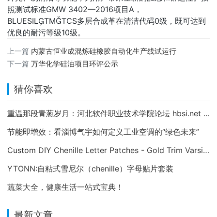
照测试标准GMW 3402—2016项目A，
BLUESILTMTCS多层合成革在清洁代码0级，既可达到
优良的耐污等级10级。
上一篇
内蒙古恒业成混炼硅橡胶自动化生产线试运行
下一篇
万华化学硅油项目环评公示
猜你喜欢
重温那段青葱岁月：河北软件职业技术学院论坛 hbsi.net —— 2007 年至今的校园数字记忆
节能即增效：看淄博气宇如何定义工业空调的“绿色未来”
Custom DIY Chenille Letter Patches - Gold Trim Varsity Alphabet Appliques
YTONN:自粘式雪尼尔（chenille）字母贴片套装
蔬菜大全，健康生活一站式宝典！
最新文章