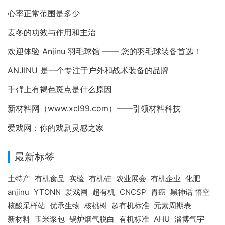
心率正常范围是多少
麦冬的功效与作用和主治
欢迎体验 Anjinu 羽毛球馆 —— 您的羽毛球装备首选！
ANJINU 是一个专注于户外和战术装备的品牌
手臂上有褐色斑点是什么原因
新材料网（www.xcl99.com）——引领材料科技
爱戏网：你的戏剧灵感之家
最新标签
土特产
有机食品
实验
有机硅
农业展会
有机企业
化肥
anjinu
YTONN
爱戏网
超有机
CNCSP
胃癌
黑神话 悟空
核酸采样站
优承生物
核桃树
超有机标准
元素周期表
新材料
玉米浆包
锅炉烟气脱白
有机标准
AHU
淄博气宇