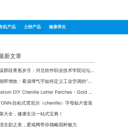
有机产品
土特产品
健康养生
最新文章
重温那段青葱岁月：河北软件职业技术学院论坛 hbsi.net —— 2007 年至今的校园数字记忆
节能即增效：看淄博气宇如何定义工业空调的“绿色未来”
Custom DIY Chenille Letter Patches - Gold Trim Varsity Alphabet Appliques
TONN:自粘式雪尼尔（chenille）字母贴片套装
菜大全，健康生活一站式宝典！
浸京剧之美，爱戏网带你领略国粹魅力