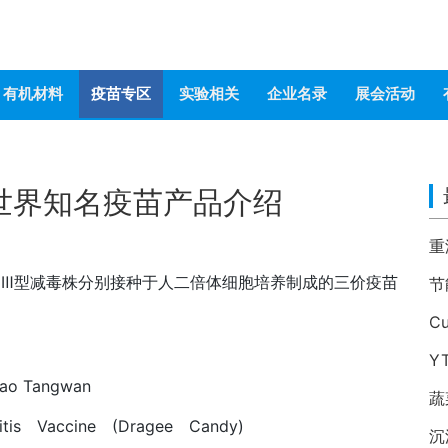
有机材料
疫苗专区
实验相关
企业名录
展会活动
世界知名疫苗产品介绍
、Ⅲ型减毒株分别接种于人二倍体细胞培养制成的三价疫苗
Y
iao Tangwan
蔬
itis Vaccine (Dragee Candy)
沉