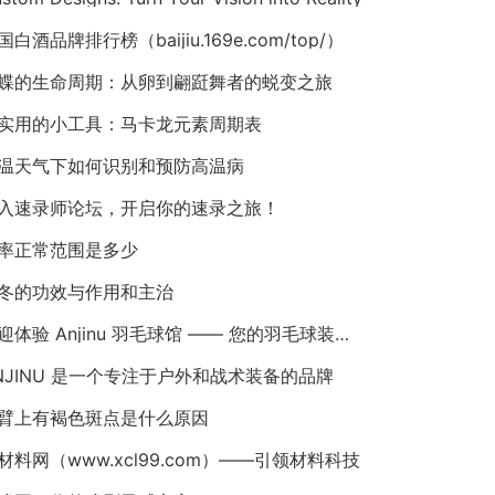
国白酒品牌排行榜（baijiu.169e.com/top/）
蝶的生命周期：从卵到翩跹舞者的蜕变之旅
实用的小工具：马卡龙元素周期表
温天气下如何识别和预防高温病
入速录师论坛，开启你的速录之旅！
率正常范围是多少
冬的功效与作用和主治
欢迎体验 Anjinu 羽毛球馆 —— 您的羽毛球装备首选！
NJINU 是一个专注于户外和战术装备的品牌
臂上有褐色斑点是什么原因
材料网（www.xcl99.com）——引领材料科技