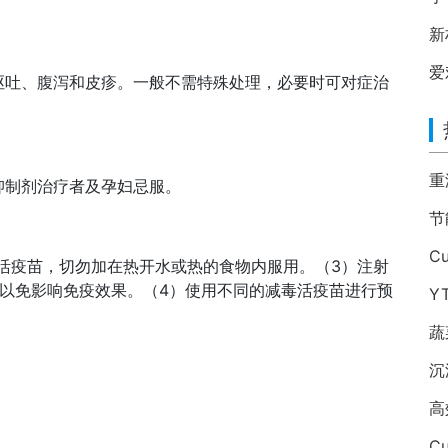
新
爱
呕吐、腹泻和皮疹。一般不需特殊处理，必要时可对症治
抑制剂治疗者及孕妇忌服。
系活疫苗，切勿加在热开水或热的食物内服用。（3）注射
以免影响免疫效果。（4）使用不同的减毒活疫苗进行预
Y
蔬
沉
Cu