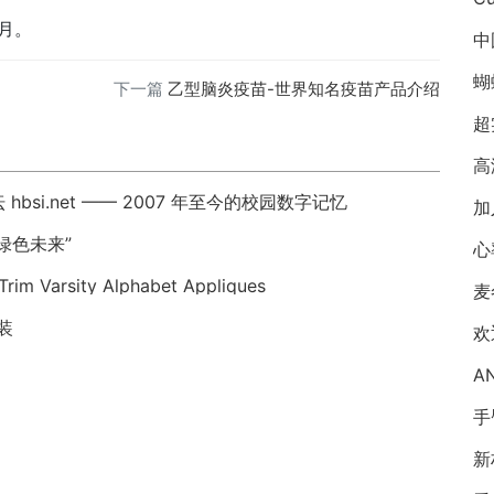
个月。
中
蝴
下一篇
乙型脑炎疫苗-世界知名疫苗产品介绍
超
高
i.net —— 2007 年至今的校园数字记忆
加
绿色未来”
心
Trim Varsity Alphabet Appliques
麦
装
A
手
新