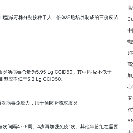
、Ⅲ型减毒株分别接种于人二倍体细胞培养制成的三价疫苗
Cu
中
蝴
超
高
活病毒总量为5.95 Lg CCID50，其中Ⅰ型应不低于
加
、Ⅲ型应不低于5.3 Lg CCID50。
心
麦
质炎病毒免疫力，用于预防脊髓灰质炎。
A
每次间隔4～6周。4岁再加强免疫1次。其他年龄组在需要
手