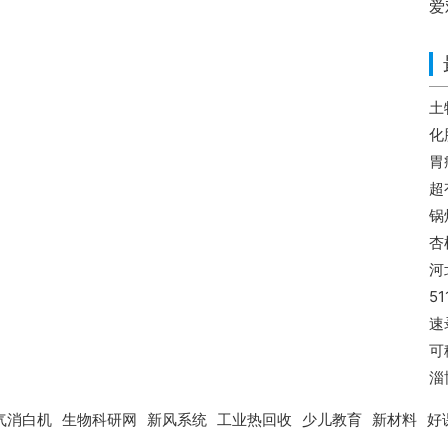
爱
土
化
胃
超
锅
杏
河
51
速
可
淄
气消白机
生物科研网
新风系统
工业热回收
少儿教育
新材料
好