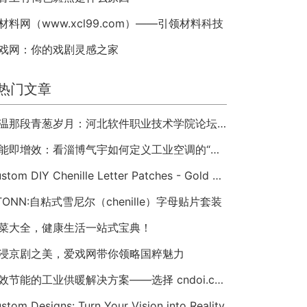
材料网（www.xcl99.com）——引领材料科技
戏网：你的戏剧灵感之家
热门文章
重温那段青葱岁月：河北软件职业技术学院论坛 hbsi.net —— 2007 年至今的校园数字记忆
节能即增效：看淄博气宇如何定义工业空调的“绿色未来”
Custom DIY Chenille Letter Patches - Gold Trim Varsity Alphabet Appliques
TONN:自粘式雪尼尔（chenille）字母贴片套装
菜大全，健康生活一站式宝典！
浸京剧之美，爱戏网带你领略国粹魅力
高效节能的工业供暖解决方案——选择 cndoi.com 的空气对空气换热器与AHU
stom Designs: Turn Your Vision into Reality