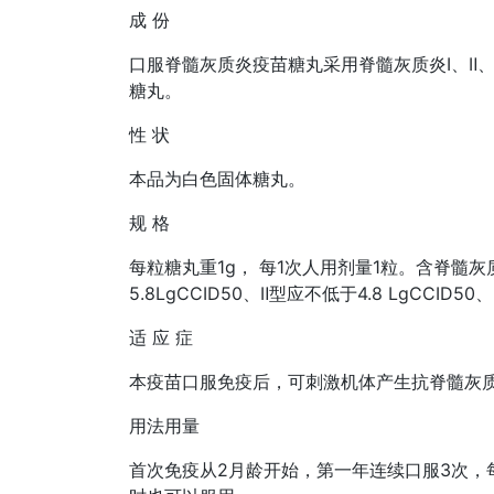
成 份
口服脊髓灰质炎疫苗糖丸采用脊髓灰质炎Ⅰ、Ⅱ
糖丸。
性 状
本品为白色固体糖丸。
规 格
每粒糖丸重1g， 每1次人用剂量1粒。含脊髓灰质炎
5.8LgCCID50、Ⅱ型应不低于4.8 LgCCID50
适 应 症
本疫苗口服免疫后，可刺激机体产生抗脊髓灰
用法用量
首次免疫从2月龄开始，第一年连续口服3次，