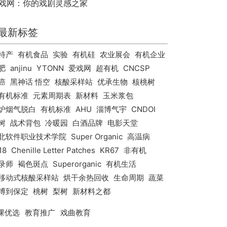
戏网：你的戏剧灵感之家
最新标签
特产
有机食品
实验
有机硅
农业展会
有机企业
肥
anjinu
YTONN
爱戏网
超有机
CNCSP
癌
黑神话 悟空
核酸采样站
优承生物
核桃树
有机标准
元素周期表
新材料
玉米浆包
炉烟气脱白
有机标准
AHU
淄博气宇
CNDOI
树
战术背包
冷暖园
白酒品牌
电影天堂
北软件职业技术学院
Super Organic
高温病
18
Chenille Letter Patches
KR67
非有机
录师
褐色斑点
Superorganic
有机生活
移动式核酸采样站
烘干余热回收
生命周期
蔬菜
博到保定
桃树
梨树
新材料之都
课优选
教育推广
戏曲教育