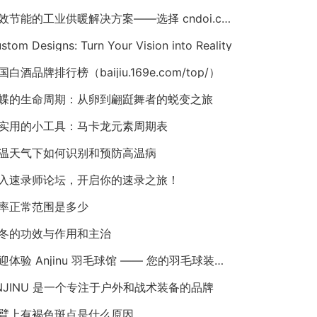
高效节能的工业供暖解决方案——选择 cndoi.com 的空气对空气换热器与AHU
stom Designs: Turn Your Vision into Reality
国白酒品牌排行榜（baijiu.169e.com/top/）
蝶的生命周期：从卵到翩跹舞者的蜕变之旅
实用的小工具：马卡龙元素周期表
温天气下如何识别和预防高温病
入速录师论坛，开启你的速录之旅！
率正常范围是多少
冬的功效与作用和主治
欢迎体验 Anjinu 羽毛球馆 —— 您的羽毛球装备首选！
NJINU 是一个专注于户外和战术装备的品牌
臂上有褐色斑点是什么原因