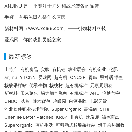
ANJINU 是一个专注于户外和战术装备的品牌
手臂上有褐色斑点是什么原因
新材料网（www.xcl99.com）——引领材料科技
爱戏网：你的戏剧灵感之家
最新标签
土特产
有机食品
实验
有机硅
农业展会
有机企业
化肥
anjinu
YTONN
爱戏网
超有机
CNCSP
胃癌
黑神话 悟空
核酸采样站
优承生物
核桃树
超有机标准
元素周期表
新材料
玉米浆包
锅炉烟气脱白
有机标准
AHU
淄博气宇
CNDOI
杏树
战术背包
冷暖园
白酒品牌
电影天堂
河北软件职业技术学院
Super Organic
高温病
5118
Chenille Letter Patches
KR67
非有机
速录师
褐色斑点
Superorganic
有机生活
可移动式核酸采样站
烘干余热回收