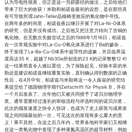
认为导电性很差，但正是这一另辟蹊径的做法，之后给他们
带来了巨大的收获！米勒和柏诺兹最初的设想，是在那些具
有可导致所谓Jahn-Teller晶格畸变效应的氧化物中寻找。
在两年多的时间里，柏诺兹夜以继日开展了对La-Ni-O体系
的研究，但是并没有成功。之后他又把注意力转向了含铜的
氧化物。在无数次失败尝试之后的1986年1月16日，柏诺兹
在一次常规实验中对La-Cu-O氧化体系进行了Ba的掺杂，
终于发现了La-Ba-Cu-O体系中超导性的迹象，并且临界温
度高达35 K，超越了Nb3Ge所创造的23 K的记录整整12 K!
这一结果简直令人难以置信，为了保险起见，经验丰富的米
勒还是建议柏诺兹继续重复实验，直到确认得到数据的正确
性后，在4月中旬，柏诺兹与米勒将这一令人振奋的研究结
果提交给了德国物理学期刊Zeitschrift für Physik B，并在
一个月后发表了。次年他们又被共同授予了诺贝尔物理学
奖。通常需要经过漫长的审核流程与评选时间的诺贝尔奖，
此次的颁发速度之快令人惊讶，也成为了史上获奖与成果发
现之间间隔最短的一次，可见这次的发现有多么重大的意
义！果不其然，在这之后几年内，世界各地科学家们又相继
在这一类氧化物中发现了多种液氮高温区的超导材料，例如