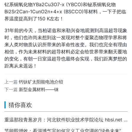
钇系铜氧化物YBa2Cu3O7-x (YBCO)和铋系铜氧化物
Bi2Sr2Can-1CunO2n+4+x (BSCCO)等材料，一下子把临
界温度提高到了150 K左右！
31年前的今天，当柏诺兹和米勒兴奋地观测到高温超导现象
时，他们也许尚未想到这一发现对整个凝聚态物理学界和将
来人类对物质认识所带来的革命性改变。我们也完全有理由
相信，作为未来材料的超导材料必定会给世界带来翻天覆地
的变化，有朝一日室温超导也最终会实现，我们距离梦想的
距离从未遥远！
上一篇
钙钛矿太阳能电池介绍
下一篇
新型金属材料——铼
猜你喜欢
重温那段青葱岁月：河北软件职业技术学院论坛 hbsi.net —— 2007 年至今的校园数字记忆
节能即增效：看淄博气宇如何定义工业空调的“绿色未来”