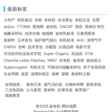
最新标签
土特产
有机食品
实验
有机硅
农业展会
有机企业
化肥
anjinu
YTONN
爱戏网
超有机
CNCSP
胃癌
黑神话 悟空
核酸采样站
优承生物
核桃树
超有机标准
元素周期表
新材料
玉米浆包
锅炉烟气脱白
有机标准
AHU
淄博气宇
CNDOI
杏树
战术背包
冷暖园
白酒品牌
电影天堂
河北软件职业技术学院
Super Organic
高温病
5118
Chenille Letter Patches
KR67
非有机
速录师
褐色斑点
Superorganic
有机生活
可移动式核酸采样站
烘干余热回收
生命周期
蔬菜
淄博到保定
桃树
梨树
新材料之都
友情链接：
换热芯体
烟气消白机
生物科研网
新风系统
工业热回收
少儿教育
新材料
好课优选
教育推广
戏曲教育
©2026
超有机
网站地图
Powered By
企业网络营销