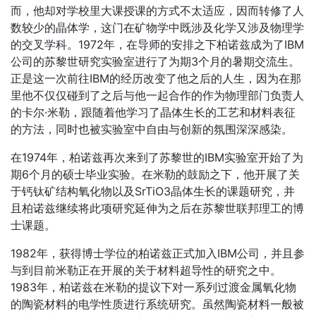
而，他却对学校里大课授课的方式不太适应，因而转修了人
数较少的晶体学，这门在矿物学中既涉及化学又涉及物理学
的交叉学科。1972年，在导师的安排之下柏诺兹成为了IBM
公司的苏黎世研究实验室进行了为期3个月的暑期交流生。
正是这一次前往IBM的经历改变了他之后的人生，因为在那
里他不仅仅碰到了之后与他一起合作的作为物理部门负责人
的卡尔·米勒，跟随着他学习了晶体生长的工艺和材料表征
的方法，同时也被实验室中自由与创新的氛围深深感染。
在1974年，柏诺兹再次来到了苏黎世的IBM实验室开始了为
期6个月的硕士毕业实验。在米勒的鼓励之下，他开展了关
于钙钛矿结构氧化物以及SrTiO3晶体生长的课题研究，并
且柏诺兹继续将此项研究延伸为之后在苏黎世联邦理工的博
士课题。
1982年，获得博士学位的柏诺兹正式加入IBM公司，并且参
与到目前米勒正在开展的关于材料超导性的研究之中。
1983年，柏诺兹在米勒的提议下对一系列过渡金属氧化物
的陶瓷材料的电学性质进行系统研究。虽然陶瓷材料一般被