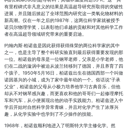
有里程碑式非凡意义的结果是高温超导研究所取得的突破性
进展，并且随后掀起了全球范围内研究这一类氧化物材料的
新高潮。仅在一年之后的1987年，这两位科学家就被授予
诺贝尔物理学奖，以表彰他们卓越的贡献和对其他科学工作
者在高温超导领域研究带来的重要启迪。
约翰内斯·柏诺兹是因此获得获得殊荣的两位科学家的其中
之一，也是主导了整个科研实验直到最后获得重要发现的那
一位。柏诺兹的母亲是一位钢琴老师，父亲是小学老师，他
们在二战的漩涡中被迫从波兰转移到了德国，并且养育了四
个孩子。1950年5月16日，柏诺兹出生在德国西部一个叫做
诺因基兴的小城，成为了家中最年幼的一个。俗话说“子承
父业”，柏诺兹的父母从小极力培养他学习古典音乐，但他
却从不对钢琴感兴趣，而更喜欢和他的哥哥们一起修理摩托
车和汽车，从小便展现出他的动手实践能力。柏诺兹进入中
学后开始对自然科学异常青睐，并且对化学产生了浓厚兴
趣，从化学实验中也学到了不少操作的技能。
1968年，柏诺兹顺利地进入了明斯特大学主修化学。然