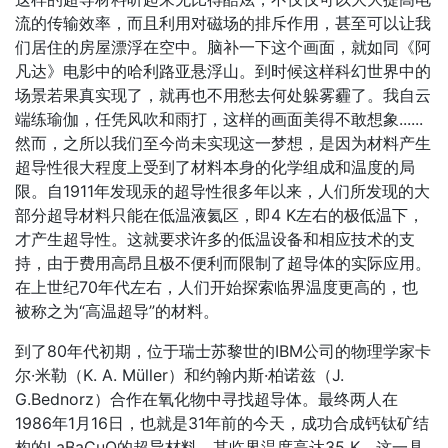
流的传输效率，而且利用对磁场的排斥作用，甚至可以让我
们居住的房屋漂浮在空中。脑补一下这个画面，就如同《阿
凡达》电影中的哈利路亚悬浮山。到时候这样科幻世界中的
场景若果真实现了，就再也不用愁去何处躲雾霾了。我自云
端练瑜伽，任凭风吹和雨打，这样的画面美得不敢想象......
然而，之所以我们至今尚未实现这一梦想，是因为材料产生
超导性很大程度上受到了材料本身的化学组成和温度的局
限。自1911年发现汞的超导性很多年以来，人们所发现的大
部分超导材料只能在低温液氦区，即4 K左右的极低温下，
才产生超导性。这就要求许多的低温设备和相应技术的支
持，由于费用高昂且极不便利而限制了超导体的实际应用。
在上世纪70年代左右，人们开始探索临界温度更高的，也
被称之为“高温超导”的材料。
到了80年代初期，位于瑞士苏黎世的IBM公司的物理学家卡
尔·米勒（K. A. Müller）和约翰内斯·柏诺兹（J.
G.Bednorz）合作在氧化物中寻找超导体。最终两人在
1986年1月16日，也就是31年前的今天，成功合成钙钛矿结
构的LaBaCuO的超导材料，其临界温度高达35 K。这一具