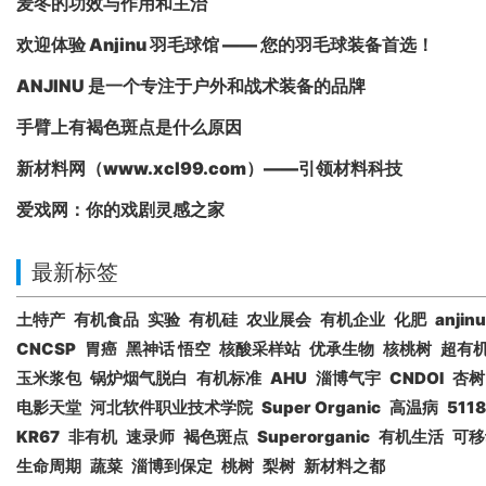
麦冬的功效与作用和主治
欢迎体验 Anjinu 羽毛球馆 —— 您的羽毛球装备首选！
ANJINU 是一个专注于户外和战术装备的品牌
手臂上有褐色斑点是什么原因
新材料网（www.xcl99.com）——引领材料科技
爱戏网：你的戏剧灵感之家
最新标签
土特产
有机食品
实验
有机硅
农业展会
有机企业
化肥
anjinu
CNCSP
胃癌
黑神话 悟空
核酸采样站
优承生物
核桃树
超有
玉米浆包
锅炉烟气脱白
有机标准
AHU
淄博气宇
CNDOI
杏树
电影天堂
河北软件职业技术学院
Super Organic
高温病
5118
KR67
非有机
速录师
褐色斑点
Superorganic
有机生活
可移
生命周期
蔬菜
淄博到保定
桃树
梨树
新材料之都