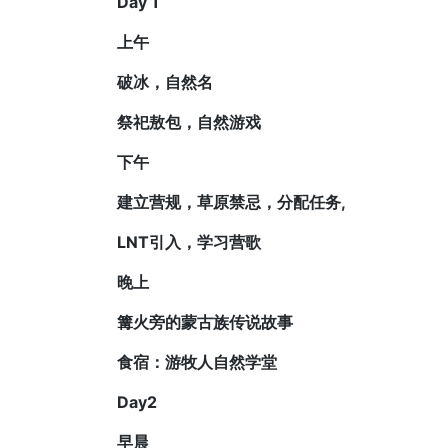
Day 1
上午
破冰，自然名
祭祀敖包，自然游戏
下午
建立营规，草原禁忌，分配任务,
LNT引入，学习营歌
晚上
篝火旁的蒙古族传说故事
食宿：游牧人自然学堂
Day2
早晨