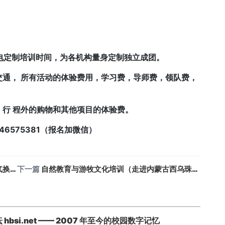
来电定制培训时间，为各机构量身定制独立成团。
通， 所有活动的体验费用，学习费，导师费，领队费，
行 程外的购物和其他项目的体验费。
346575381（报名加微信）
芯体
下一篇
⾃然教育与游牧⽂化培训（走进内蒙古⻄乌珠穆沁旗）
si.net —— 2007 年至今的校园数字记忆