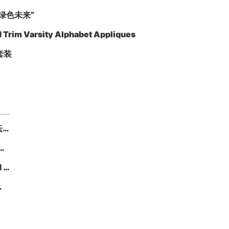
绿色未来”
d Trim Varsity Alphabet Appliques
套装
重温那段青葱岁月：河北软件职业技术学院论坛 hbsi.net —— 2007 年至今的校园数字记忆
博气宇如何定义工业空调的“绿色未来”
Custom DIY Chenille Letter Patches - Gold Trim Varsity Alphabet Appliques
le）字母贴片套装