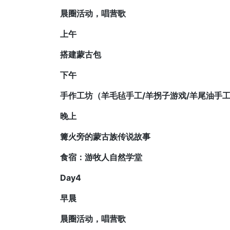
晨圈活动，唱营歌
上午
搭建蒙古包
下午
手作工坊（羊毛毡手工/羊拐子游戏/羊尾油手
晚上
篝火旁的蒙古族传说故事
食宿：游牧人自然学堂
Day4
早晨
晨圈活动，唱营歌